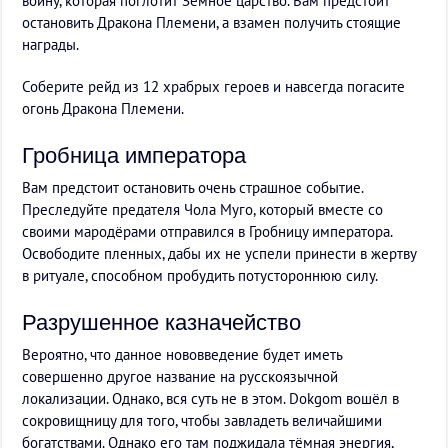
войну, которая поглотит Земное царство. Вам предстоит
остановить Дракона Племени, а взамен получить стоящие
награды.
Соберите рейд из 12 храбрых героев и навсегда погасите
огонь Дракона Племени.
Гробница императора
Вам предстоит остановить очень страшное событие.
Преследуйте предателя Чола Муго, который вместе со
своими мародёрами отправился в Гробницу императора.
Освободите пленных, дабы их не успели принести в жертву
в ритуале, способном пробудить потустороннюю силу.
Разрушенное казначейство
Вероятно, что данное нововведение будет иметь
совершенно другое название на русскоязычной
локализации. Однако, вся суть не в этом. Dokgom вошёл в
сокровищницу для того, чтобы завладеть величайшими
богатствами. Однако его там поджидала тёмная энергия,