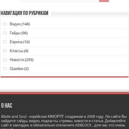
НАВИГАЦИЯ ПО РУБРИКАМ
Видео
(146)
Гайды
(96)
Европа
(16)
Классы
(4)
Новости
(293)
Ошибки
(2)
О нас
Blade and Soul - корейская ММОРПГ созданная в 2008 году. На сайте Вы
найдете: гайды, видео, подкасты, стримы, новости и статьи. Добавляйте
сайт в закладки, и обязательно отключите ADBLOCK , для нас это очень